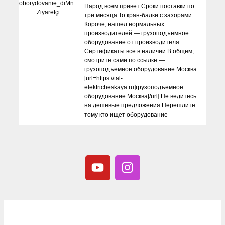
oborydovanie_diMn
Народ всем привет Сроки поставки по
Ziyaretçi
три месяца То кран-балки с зазорами
Короче, нашел нормальных
производителей — грузоподъемное
оборудование от производителя
Сертификаты все в наличии В общем,
смотрите сами по ссылке —
грузоподъемное оборудование Москва
[url=https://tal-
elektricheskaya.ru]грузоподъемное
оборудование Москва[/url] Не ведитесь
на дешевые предложения Перешлите
тому кто ищет оборудование