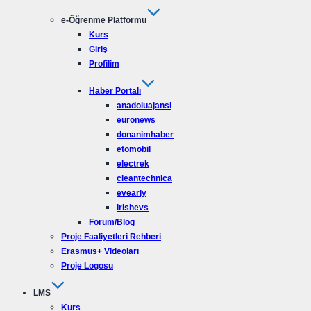
e-Öğrenme Platformu
Kurs
Giriş
Profilim
Haber Portalı
anadoluajansi
euronews
donanimhaber
etomobil
electrek
cleantechnica
evearly
irishevs
Forum/Blog
Proje Faaliyetleri Rehberi
Erasmus+ Videoları
Proje Logosu
LMS
Kurs