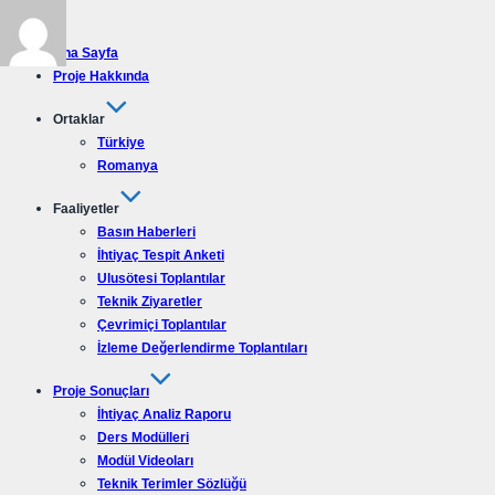
Ana Sayfa
Proje Hakkında
Ortaklar
Türkiye
Romanya
Faaliyetler
Basın Haberleri
İhtiyaç Tespit Anketi
Ulusötesi Toplantılar
Teknik Ziyaretler
Çevrimiçi Toplantılar
İzleme Değerlendirme Toplantıları
Proje Sonuçları
İhtiyaç Analiz Raporu
Ders Modülleri
Modül Videoları
Teknik Terimler Sözlüğü