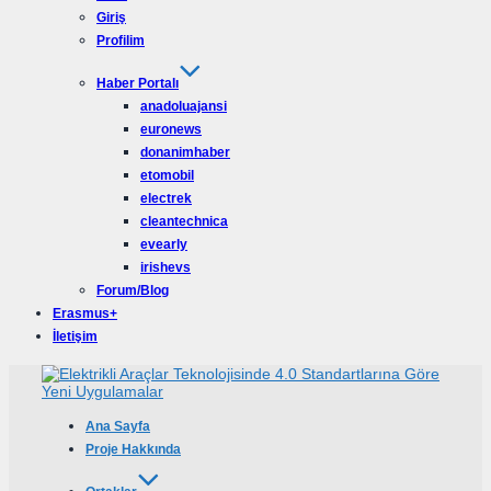
Giriş
Profilim
Haber Portalı
anadoluajansi
euronews
donanimhaber
etomobil
electrek
cleantechnica
evearly
irishevs
Forum/Blog
Erasmus+
İletişim
Ana Sayfa
Proje Hakkında