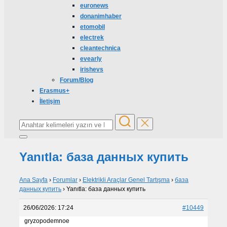
euronews
donanimhaber
etomobil
electrek
cleantechnica
evearly
irishevs
Forum/Blog
Erasmus+
İletişim
Yanıtla: база данных купить
Ana Sayfa
›
Forumlar
›
Elektrikli Araçlar Genel Tartışma
›
база
данных купить
›
Yanıtla: база данных купить
26/06/2026: 17:24
#10449
gryzopodemnoe