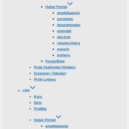
Haber Portalı
anadoluajansi
euronews
donanimhaber
etomobil
electrek
cleantechnica
evearly
irishevs
Forum/Blog
Proje Faaliyetleri Rehberi
Erasmus+ Videoları
Proje Logosu
LMS
Kurs
Giriş
Profilim
Haber Portalı
anadoluajansi