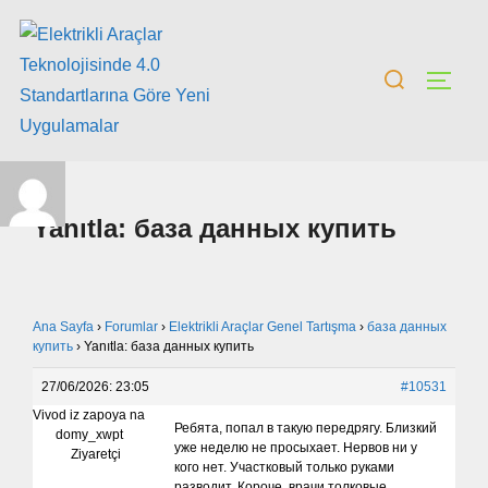
Yanıtla: база данных купить
Ana Sayfa
›
Forumlar
›
Elektrikli Araçlar Genel Tartışma
›
база данных
купить
›
Yanıtla: база данных купить
27/06/2026: 23:05
#10531
Vivod iz zapoya na
Ребята, попал в такую передрягу. Близкий
domy_xwpt
уже неделю не просыхает. Нервов ни у
Ziyaretçi
кого нет. Участковый только руками
разводит. Короче, врачи толковые