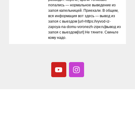
попались — нормальное выведение из
запоя капельницей. Приехали. В общем,
вся информация вот здесь — вывод из
запоя с выездом [url=https://vyvod-iz-
zapoya-na-domu-voronezh-zqw.ru]вывод из
запоя с выездом[/url] Не тяните. Скиньте
кому надо.