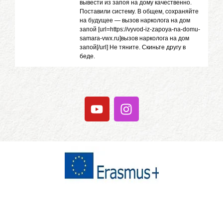
вывести из запоя на дому качественно.
Поставили систему. В общем, сохраняйте
на будущее — вызов нарколога на дом
запой [url=https://vyvod-iz-zapoya-na-domu-
samara-vwx.ru]вызов нарколога на дом
запой[/url] Не тяните. Скиньте другу в
беде.