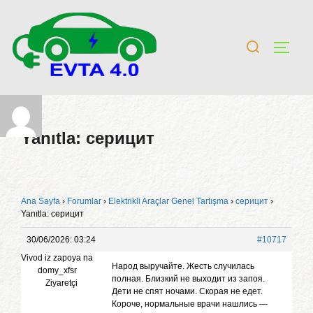
Yanıtla: серицит
Ana Sayfa
›
Forumlar
›
Elektrikli Araçlar Genel Tartışma
›
серицит
›
Yanıtla: серицит
30/06/2026: 03:24
#10717
Vivod iz zapoya na
Народ выручайте. Жесть случилась
domy_xfsr
полная. Близкий не выходит из запоя.
Ziyaretçi
Дети не спят ночами. Скорая не едет.
Короче, нормальные врачи нашлись —