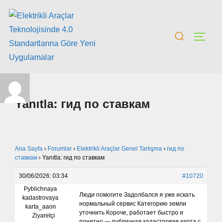
Yanıtla: гид по ставкам
Ana Sayfa
›
Forumlar
›
Elektrikli Araçlar Genel Tartışma
›
гид по
ставкам
›
Yanıtla: гид по ставкам
30/06/2026: 03:34
#10720
Pyblichnaya
Люди помогите Задолбался я уже искать
kadastrovaya
нормальный сервис Категорию земли
karta_aaon
уточнить Короче, работает быстро и
Ziyaretçi
понятно — публичная кадастровая карта с