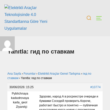
Yanıtla: гид по ставкам
Ana Sayfa
›
Forumlar
›
Elektrikli Araçlar Genel Tartışma
›
гид по
ставкам
›
Yanıtla: гид по ставкам
30/06/2026: 15:25
#10774
Pyblichnaya
Здорово, народ А в росреестре очереди и
kadastrovaya
бумажки Соседей проверить Короче,
karta_qeol
работает быстро и понятно — публичная
Ziyaretçi
кадастровая карта новая с просмотром