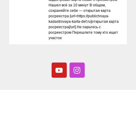
Нашел всё за 10 минут В общем,
сохраняйте себе — открытая карта
росреестра [url=https://publichnaya-
kadastrovaya-karta-def.ru]открытая карта
росреестра[/url] Не парьтесь с
росреестром Перешлите тому кто ищет
участок