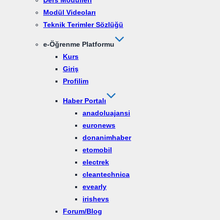
Ders Modülleri
Modül Videoları
Teknik Terimler Sözlüğü
e-Öğrenme Platformu
Kurs
Giriş
Profilim
Haber Portalı
anadoluajansi
euronews
donanimhaber
etomobil
electrek
cleantechnica
evearly
irishevs
Forum/Blog