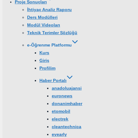
Proje Sonuçları
İhtiyaç Analiz Raporu
Ders Modülleri
Modül Videoları
Teknik Terimler Sözlüğü
e-Öğrenme Platformu
Kurs
Giriş
Profilim
Haber Portalı
anadoluajansi
euronews
donanimhaber
etomobil
electrek
cleantechnica
evearly