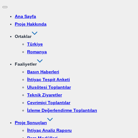
Dolaşımı
Ana Sayfa
aç/kapat
Proje Hakkında
Ortaklar
Türkiye
Romanya
Faaliyetler
Basın Haberleri
İhtiyaç Tespit Anketi
Ulusötesi Toplantılar
Teknik Ziyaretler
Çevrimiçi Toplantılar
İzleme Değerlendirme Toplantıları
Proje Sonuçları
İhtiyaç Analiz Raporu