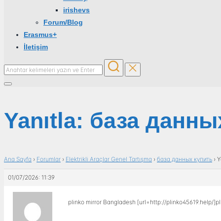
irishevs
Forum/Blog
Erasmus+
İletişim
Aranacak
içerik:
Yan
menü
ve
Yanıtla: база данны
dolaşımı
aç/kapat
Ana Sayfa
›
Forumlar
›
Elektrikli Araçlar Genel Tartışma
›
база данных купить
›
Y
01/07/2026: 11:39
plinko mirror Bangladesh [url=http://plinko45619.help/]pl