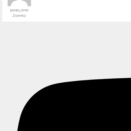
plinko_hrml
Ziyaretçi