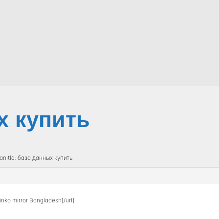
х купить
anıtla: база данных купить
inko mirror Bangladesh[/url]