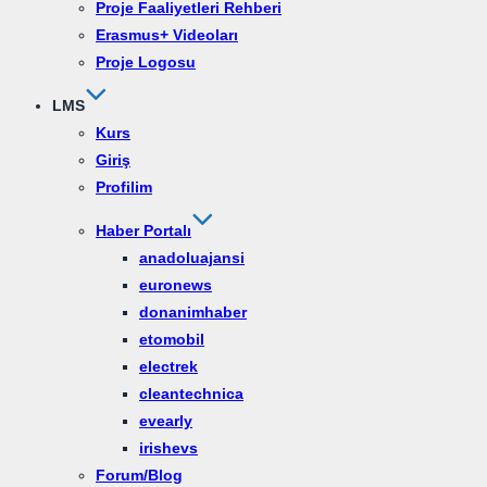
Proje Faaliyetleri Rehberi
Erasmus+ Videoları
Proje Logosu
LMS
Kurs
Giriş
Profilim
Haber Portalı
anadoluajansi
euronews
donanimhaber
etomobil
electrek
cleantechnica
evearly
irishevs
Forum/Blog