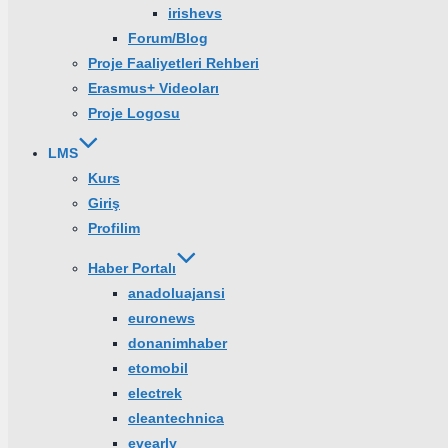
irishevs
Forum/Blog
Proje Faaliyetleri Rehberi
Erasmus+ Videoları
Proje Logosu
LMS
Kurs
Giriş
Profilim
Haber Portalı
anadoluajansi
euronews
donanimhaber
etomobil
electrek
cleantechnica
evearly