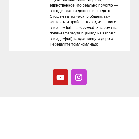
единственное что реально помогло —
вывод из запоя дешево и сердито.
Отошёл за полчаса. В общем, там
контакты и прайс — вывод из запоя с
выездом [url=https://vyvod-iz-zapoya-na-
domu-samara-yza.ru]вывод из запоя с
выездом[/url] Каждая минута дорога.
Перешлите тому кому надо.