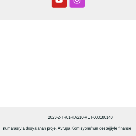
2023-2-TR01-KA210-VET-000180148
numarasıyla dosyalanan proje, Avrupa Komisyonu'nun desteğiyle finanse