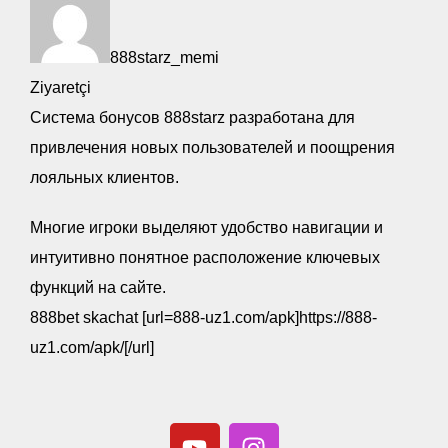
888starz_memi
Ziyaretçi
Система бонусов 888starz разработана для
привлечения новых пользователей и поощрения
лояльных клиентов.
Многие игроки выделяют удобство навигации и
интуитивно понятное расположение ключевых
функций на сайте.
888bet skachat [url=888-uz1.com/apk]https://888-
uz1.com/apk/[/url]