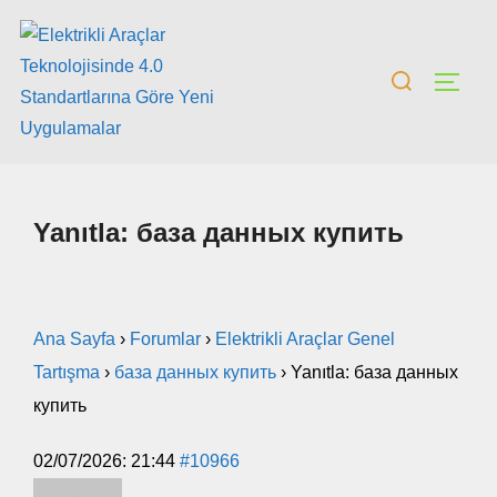
Yanıtla: база данных купить
Ana Sayfa
›
Forumlar
›
Elektrikli Araçlar Genel
Tartışma
›
база данных купить
›
Yanıtla: база данных
купить
02/07/2026: 21:44
#10966