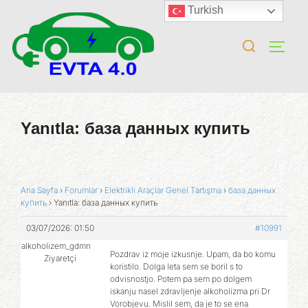
Turkish
Yanıtla: база данных купить
Ana Sayfa
›
Forumlar
›
Elektrikli Araçlar Genel Tartışma
›
база данных
купить
›
Yanıtla: база данных купить
03/07/2026: 01:50
#10991
alkoholizem_gdmn
Pozdrav iz moje izkusnje. Upam, da bo komu
Ziyaretçi
koristilo. Dolga leta sem se boril s to
odvisnostjo. Potem pa sem po dolgem
iskanju nasel zdravljenje alkoholizma pri Dr
Vorobjevu. Mislil sem, da je to se ena