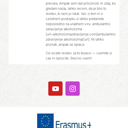
prevara. Ampak sem dal priloznost. In zdaj, ko
gledam nazaj, lahko recem, da je bilo to
resitev, ki sem jo iskal. Vec o tem in o
celotnem postopku si lahko preberete
neposredno na uradnem viru: ambulantno
zdravljenje alkoholizma
[url=alkoholizmazdravljenje.com]ambulantno
zdravljenje alkoholizma[/url]. Ni lahko
priznati, ampak se splaca.
Ce iscete resitev za to tezavo — vzemite si
cas in raziscite. Srecno vsem!