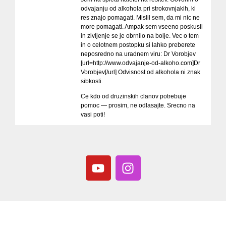
odvajanju od alkohola pri strokovnjakih, ki
res znajo pomagati. Mislil sem, da mi nic ne
more pomagati. Ampak sem vseeno poskusil
in zivljenje se je obrnilo na bolje. Vec o tem
in o celotnem postopku si lahko preberete
neposredno na uradnem viru: Dr Vorobjev
[url=http://www.odvajanje-od-alkoho.com]Dr
Vorobjev[/url] Odvisnost od alkohola ni znak
sibkosti.
Ce kdo od druzinskih clanov potrebuje
pomoc — prosim, ne odlasajte. Srecno na
vasi poti!