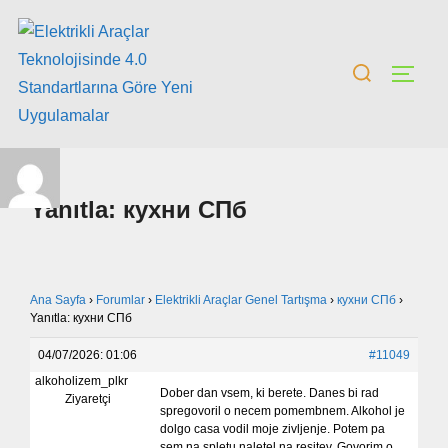
Yanıtla: кухни СПб
Ana Sayfa
›
Forumlar
›
Elektrikli Araçlar Genel Tartışma
›
кухни СПб
›
Yanıtla: кухни СПб
04/07/2026: 01:06
#11049
alkoholizem_plkr
Dober dan vsem, ki berete. Danes bi rad
Ziyaretçi
spregovoril o necem pomembnem. Alkohol je
dolgo casa vodil moje zivljenje. Potem pa
sem na spletu naletel na resitev. Govorim o