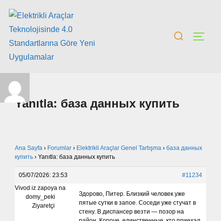
Yanıtla: база данных купить
Ana Sayfa
›
Forumlar
›
Elektrikli Araçlar Genel Tartışma
›
база данных
купить
›
Yanıtla: база данных купить
05/07/2026: 23:53
#11234
Vivod iz zapoya na
Здорово, Питер. Близкий человек уже
domy_peki
пятые сутки в запое. Соседи уже стучат в
Ziyaretçi
стену. В диспансер везти — позор на
район. Короче, единственные, кто приехал