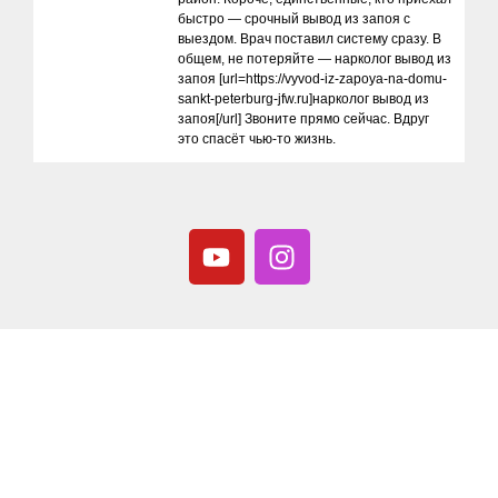
быстро — срочный вывод из запоя с
выездом. Врач поставил систему сразу. В
общем, не потеряйте — нарколог вывод из
запоя [url=https://vyvod-iz-zapoya-na-domu-
sankt-peterburg-jfw.ru]нарколог вывод из
запоя[/url] Звоните прямо сейчас. Вдруг
это спасёт чью-то жизнь.