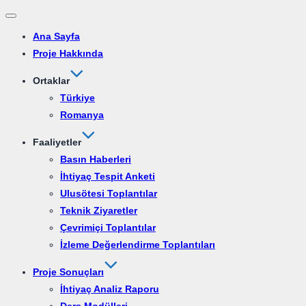
Dolaşımı
Ana Sayfa
aç/kapat
Proje Hakkında
Ortaklar
Türkiye
Romanya
Faaliyetler
Basın Haberleri
İhtiyaç Tespit Anketi
Ulusötesi Toplantılar
Teknik Ziyaretler
Çevrimiçi Toplantılar
İzleme Değerlendirme Toplantıları
Proje Sonuçları
İhtiyaç Analiz Raporu