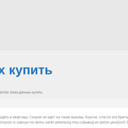
х купить
anıtla: база данных купить
одить в квартиру. Скорая не едет на такие вызовы. Короче, спасла эта бриг
://vyvod-iz-zapoya-na-domu-sankt-peterburg-msy.ru]вывод из запоя цена[/url]