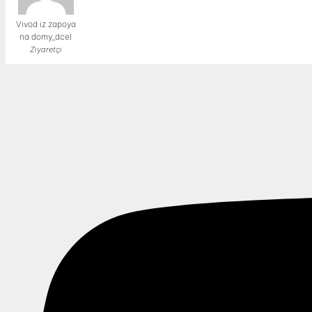
Vivod iz zapoya
na domy_dcel
Ziyaretçi