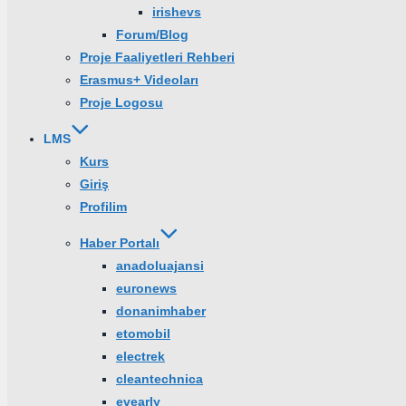
irishevs
Forum/Blog
Proje Faaliyetleri Rehberi
Erasmus+ Videoları
Proje Logosu
LMS
Kurs
Giriş
Profilim
Haber Portalı
anadoluajansi
euronews
donanimhaber
etomobil
electrek
cleantechnica
evearly