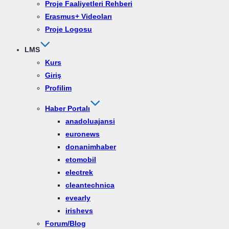
Proje Faaliyetleri Rehberi
Erasmus+ Videoları
Proje Logosu
LMS
Kurs
Giriş
Profilim
Haber Portalı
anadoluajansi
euronews
donanimhaber
etomobil
electrek
cleantechnica
evearly
irishevs
Forum/Blog