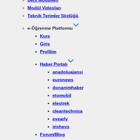
Ders Modülleri
Modül Videoları
Teknik Terimler Sözlüğü
e-Öğrenme Platformu
Kurs
Giriş
Profilim
Haber Portalı
anadoluajansi
euronews
donanimhaber
etomobil
electrek
cleantechnica
evearly
irishevs
Forum/Blog