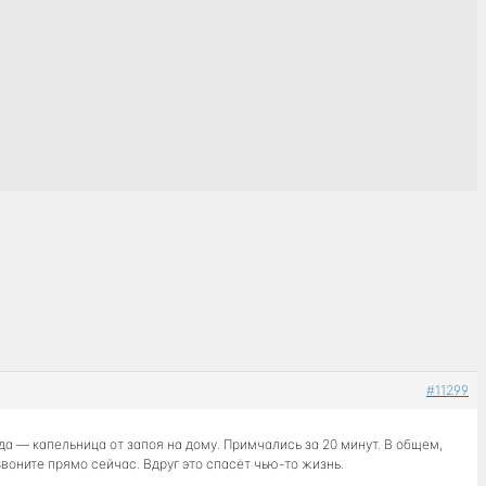
#11299
ада — капельница от запоя на дому. Примчались за 20 минут. В общем,
 Звоните прямо сейчас. Вдруг это спасёт чью-то жизнь.