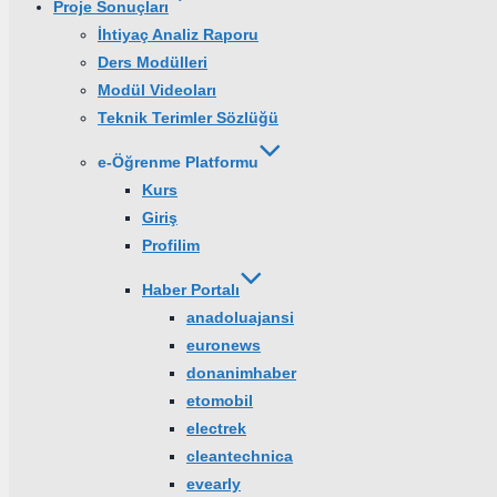
Proje Sonuçları
İhtiyaç Analiz Raporu
Ders Modülleri
Modül Videoları
Teknik Terimler Sözlüğü
e-Öğrenme Platformu
Kurs
Giriş
Profilim
Haber Portalı
anadoluajansi
euronews
donanimhaber
etomobil
electrek
cleantechnica
evearly