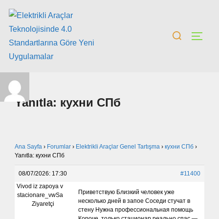
Yanıtla: кухни СПб
Ana Sayfa
›
Forumlar
›
Elektrikli Araçlar Genel Tartışma
›
кухни СПб
›
Yanıtla: кухни СПб
08/07/2026: 17:30
#11400
Vivod iz zapoya v
Приветствую Близкий человек уже
stacionare_vwSa
несколько дней в запое Соседи стучат в
Ziyaretçi
стену Нужна профессиональная помощь
Короче, только стационар реально спас —