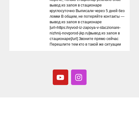
вывод из запоя в стационаре
круглосуточно Выписали через 5 дней без
ломки В общем, не потеряйте контакты —
вывод из запоя в стационаре
[url=https://vyvod-iz-zapoya-v-staczionare-
nizhnij-novgorod-jkp.ru]вывод из запоя в
стационаре[/url] Звоните прямо сейчас
Перешлите тем кто в такой же ситуации