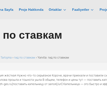
na Sayfa
Proje Hakkında
Ortaklar
Faaliyetler
Proj
д по ставкам
l Tartışma
›
гид по ставкам
›
Yanıtla: гид по ставкам
ия жёсткая Нужно что-то серьёзное Короче, врачи приехали и поставили с
олова прошла и тошнота ушла В общем, телефон и цены тут — поставить капель
zh-ges.ru]поставить капельницу от запоя[/url] Капельница — это быстро и э