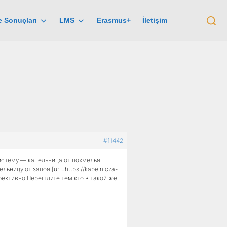
Aranaca
e Sonuçları
LMS
Erasmus+
İletişim
içerik:
#11442
истему — капельница от похмелья
ницу от запоя [url=https://kapelnicza-
ффективно Перешлите тем кто в такой же