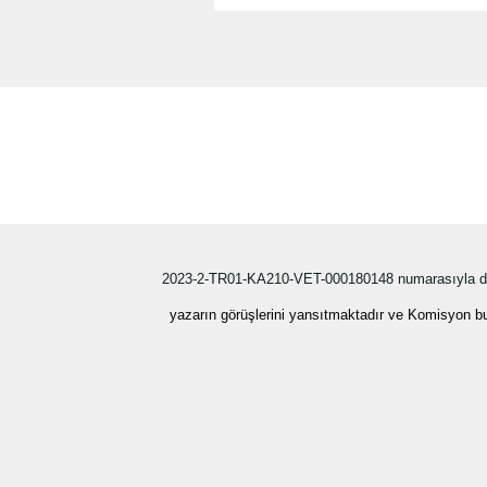
2023-2-TR01-KA210-VET-000180148 numarasıyla dos
yazarın görüşlerini yansıtmaktadır ve Komisyon burada yer alan b