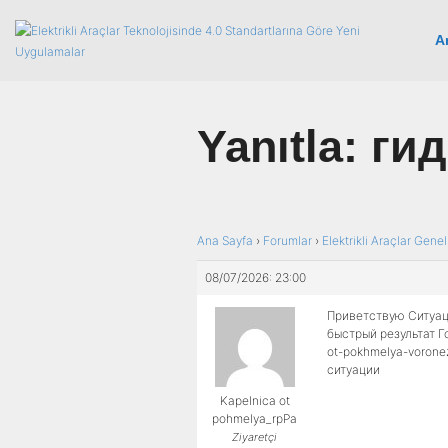
İçeriğe
geç
A
Yanıtla: ги
Ana Sayfa
›
Forumlar
›
Elektrikli Araçlar Gene
08/07/2026: 23:00
Приветствую Ситуац
быстрый результат Г
ot-pokhmelya-vorone
ситуации
Kapelnica ot
pohmelya_rpPa
Ziyaretçi