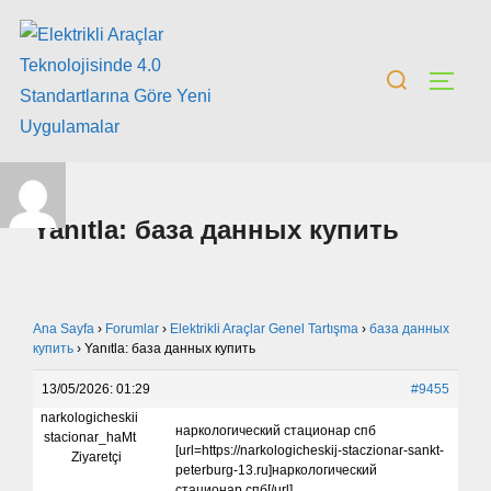
Yanıtla: база данных купить
Ana Sayfa
›
Forumlar
›
Elektrikli Araçlar Genel Tartışma
›
база данных
купить
›
Yanıtla: база данных купить
13/05/2026: 01:29
#9455
narkologicheskii
наркологический стационар спб
stacionar_haMt
[url=https://narkologicheskij-staczionar-sankt-
Ziyaretçi
peterburg-13.ru]наркологический
стационар спб[/url]