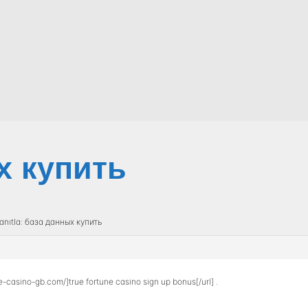
х купить
anıtla: база данных купить
ne-casino-gb.com/]true fortune casino sign up bonus[/url] .