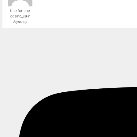
true fortune
casino_jsPn
Ziyaretçi