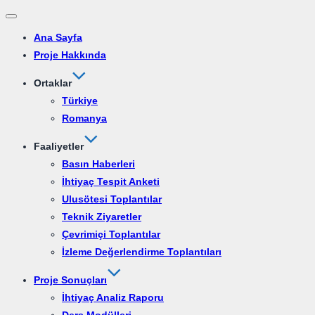
Dolaşımı
Ana Sayfa
aç/kapat
Proje Hakkında
Ortaklar
Türkiye
Romanya
Faaliyetler
Basın Haberleri
İhtiyaç Tespit Anketi
Ulusötesi Toplantılar
Teknik Ziyaretler
Çevrimiçi Toplantılar
İzleme Değerlendirme Toplantıları
Proje Sonuçları
İhtiyaç Analiz Raporu