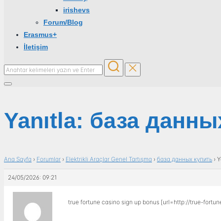
irishevs
Forum/Blog
Erasmus+
İletişim
Aranacak
içerik:
Yan
menü
ve
Yanıtla: база данны
dolaşımı
aç/kapat
Ana Sayfa
›
Forumlar
›
Elektrikli Araçlar Genel Tartışma
›
база данных купить
›
Y
24/05/2026: 09:21
true fortune casino sign up bonus [url=http://true-fortu