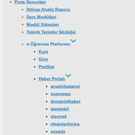
Proje Sonuçları
İhtiyaç Analiz Raporu
Ders Modülleri
Modül Videoları
Teknik Terimler Sözlüğü
e-Öğrenme Platformu
Kurs
Giriş
Profilim
Haber Portalı
anadoluajansi
euronews
donanimhaber
etomobil
electrek
cleantechnica
evearly