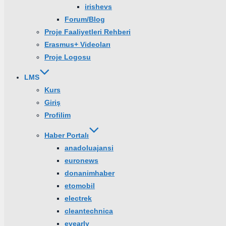
irishevs
Forum/Blog
Proje Faaliyetleri Rehberi
Erasmus+ Videoları
Proje Logosu
LMS
Kurs
Giriş
Profilim
Haber Portalı
anadoluajansi
euronews
donanimhaber
etomobil
electrek
cleantechnica
evearly