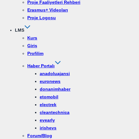
Proje Faaliyetleri Rehberi
Erasmus+ Videoları
Proje Logosu
LMS
Kurs
Giriş
Profilim
Haber Portalı
anadoluajansi
euronews
donanimhaber
etomobil
electrek
cleantechnica
evearly
irishevs
Forum/Blog