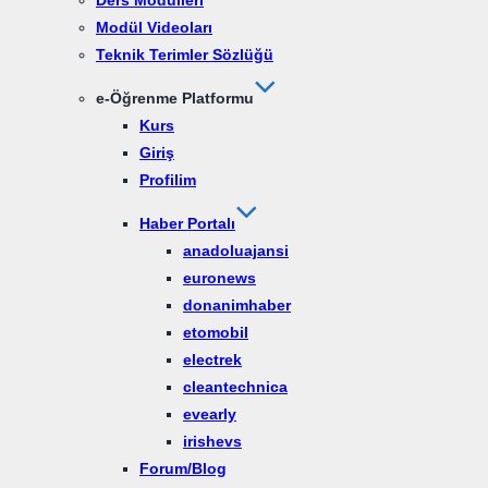
Ders Modülleri
Modül Videoları
Teknik Terimler Sözlüğü
e-Öğrenme Platformu
Kurs
Giriş
Profilim
Haber Portalı
anadoluajansi
euronews
donanimhaber
etomobil
electrek
cleantechnica
evearly
irishevs
Forum/Blog