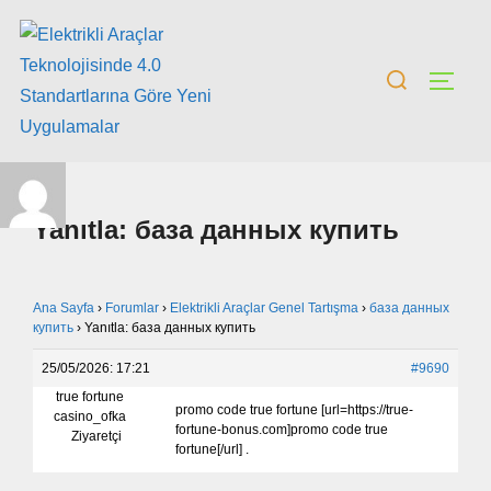
İçeriğe
geç
Aranacak
YAN 
içerik:
Yanıtla: база данных купить
Ana Sayfa
›
Forumlar
›
Elektrikli Araçlar Genel Tartışma
›
база данных
купить
›
Yanıtla: база данных купить
25/05/2026: 17:21
#9690
true fortune
promo code true fortune [url=https://true-
casino_ofka
fortune-bonus.com]promo code true
Ziyaretçi
fortune[/url] .