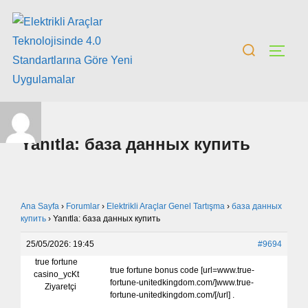
Yanıtla: база данных купить
Ana Sayfa
›
Forumlar
›
Elektrikli Araçlar Genel Tartışma
›
база данных
купить
›
Yanıtla: база данных купить
25/05/2026: 19:45
#9694
true fortune
true fortune bonus code [url=www.true-
casino_ycKt
fortune-unitedkingdom.com/]www.true-
Ziyaretçi
fortune-unitedkingdom.com/[/url] .