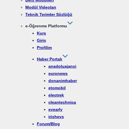
Ders Modülleri
Modül Videoları
Teknik Terimler Sözlüğü
e-Öğrenme Platformu
Kurs
Giriş
Profilim
Haber Portalı
anadoluajansi
euronews
donanimhaber
etomobil
electrek
cleantechnica
evearly
irishevs
Forum/Blog