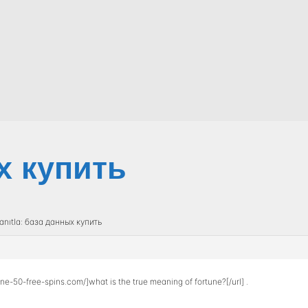
х купить
anıtla: база данных купить
une-50-free-spins.com/]what is the true meaning of fortune?[/url] .