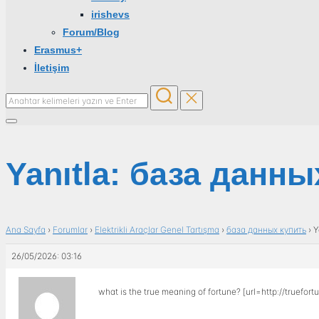
irishevs
Forum/Blog
Erasmus+
İletişim
Aranacak
içerik:
Yan
menü
ve
Yanıtla: база данны
dolaşımı
aç/kapat
Ana Sayfa
›
Forumlar
›
Elektrikli Araçlar Genel Tartışma
›
база данных купить
›
Y
26/05/2026: 03:16
what is the true meaning of fortune? [url=http://truefort