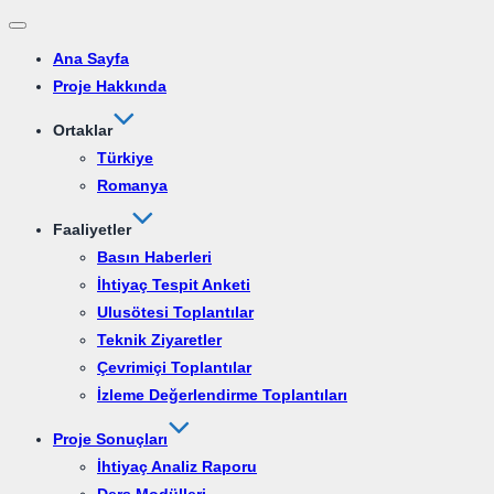
Dolaşımı
Ana Sayfa
aç/kapat
Proje Hakkında
Ortaklar
Türkiye
Romanya
Faaliyetler
Basın Haberleri
İhtiyaç Tespit Anketi
Ulusötesi Toplantılar
Teknik Ziyaretler
Çevrimiçi Toplantılar
İzleme Değerlendirme Toplantıları
Proje Sonuçları
İhtiyaç Analiz Raporu