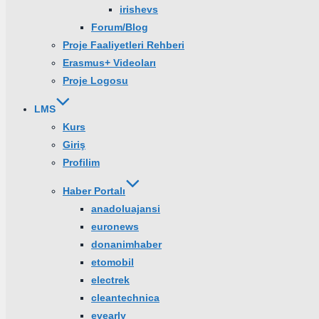
irishevs
Forum/Blog
Proje Faaliyetleri Rehberi
Erasmus+ Videoları
Proje Logosu
LMS
Kurs
Giriş
Profilim
Haber Portalı
anadoluajansi
euronews
donanimhaber
etomobil
electrek
cleantechnica
evearly