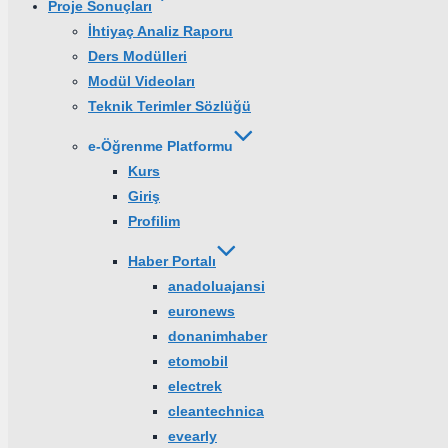
Proje Sonuçları
İhtiyaç Analiz Raporu
Ders Modülleri
Modül Videoları
Teknik Terimler Sözlüğü
e-Öğrenme Platformu
Kurs
Giriş
Profilim
Haber Portalı
anadoluajansi
euronews
donanimhaber
etomobil
electrek
cleantechnica
evearly