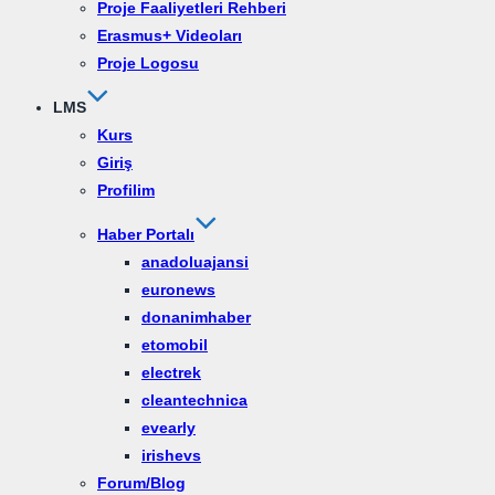
Proje Faaliyetleri Rehberi
Erasmus+ Videoları
Proje Logosu
LMS
Kurs
Giriş
Profilim
Haber Portalı
anadoluajansi
euronews
donanimhaber
etomobil
electrek
cleantechnica
evearly
irishevs
Forum/Blog