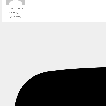
true fortune
casino_ukpr
Ziyaretçi