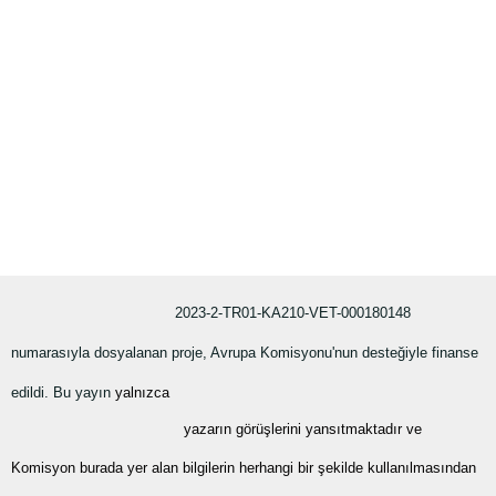
2023-2-TR01-KA210-VET-000180148
numarasıyla dosyalanan proje, Avrupa Komisyonu'nun desteğiyle finanse
edildi. Bu yayın
yalnızca
yazarın görüşlerini yansıtmaktadır ve
Komisyon burada yer alan bilgilerin herhangi bir şekilde kullanılmasından