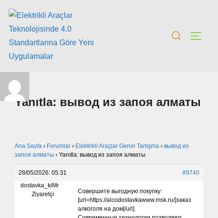
Yanıtla: вывод из запоя алматы
Ana Sayfa
›
Forumlar
›
Elektrikli Araçlar Genel Tartışma
›
вывод из
запоя алматы
›
Yanıtla: вывод из запоя алматы
28/05/2026: 05:31
#9740
dostavka_kiMr
Совершите выгодную покупку:
Ziyaretçi
[url=https://alcodostavkawww.msk.ru/]заказ
алкоголя на дом[/url].
Современные технологии позволяют