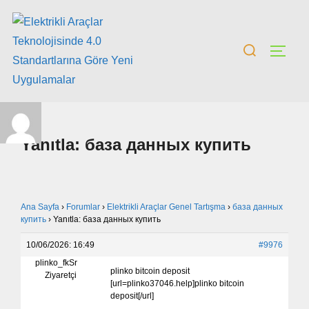
Yanıtla: база данных купить
Ana Sayfa
›
Forumlar
›
Elektrikli Araçlar Genel Tartışma
›
база данных
купить
›
Yanıtla: база данных купить
10/06/2026: 16:49
#9976
plinko_fkSr
plinko bitcoin deposit
Ziyaretçi
[url=plinko37046.help]plinko bitcoin
deposit[/url]