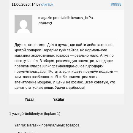
11/06/2026: 14:07
#9998
YANITLA
magazin premialnih tovarov_hrPa
Ziyaretçi
Друзья, кто в теме. Долго думал, где найти действительно
крутой подарок. Перерыл кучу сайтов, но нормального
магазина эксклюзивных товаров — реально мало. А тут по
совету зашёл. В общем, рекомендую посмотреть: подарки
премиум класса [url=https://boutique-guide.ru]подарки
премиум класса[/url] Кстати, если ищете премиум подарки —
там глаза разбегаются. Я себе присмотрел часы —
впечатление мощное. И цены не космос. Всем советую, кто
ценит статусные вещи. Удачи с выбором!
Yazar
Yazılar
1 yazı görüntüleniyor (toplam 1)
Yanıtla: магазин премиальных товаров