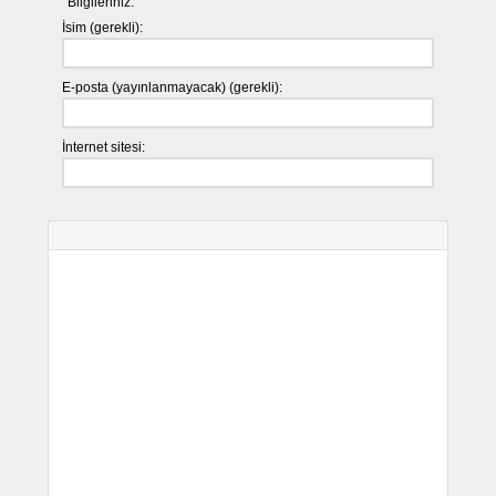
Bilgileriniz:
İsim (gerekli):
E-posta (yayınlanmayacak) (gerekli):
İnternet sitesi: