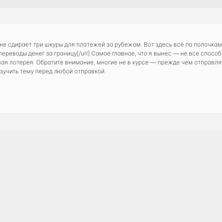
 не сдирает три шкуры для платежей за рубежом. Вот здесь всё по полочка
йн переводы денег за границу[/url] Самое главное, что я вынес — не все сп
 лотерея. Обратите внимание, многие не в курсе — прежде чем отправлять
зучить тему перед любой отправкой.