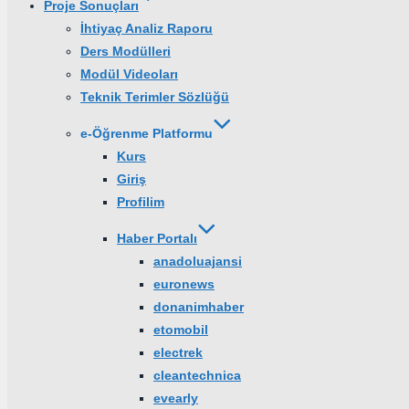
Proje Sonuçları
İhtiyaç Analiz Raporu
Ders Modülleri
Modül Videoları
Teknik Terimler Sözlüğü
e-Öğrenme Platformu
Kurs
Giriş
Profilim
Haber Portalı
anadoluajansi
euronews
donanimhaber
etomobil
electrek
cleantechnica
evearly