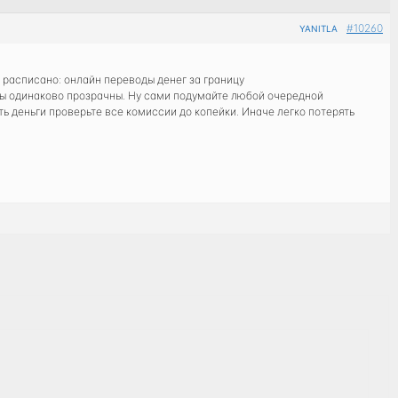
#10260
YANITLA
м расписано: онлайн переводы денег за границу
особы одинаково прозрачны. Ну сами подумайте любой очередной
 деньги проверьте все комиссии до копейки. Иначе легко потерять