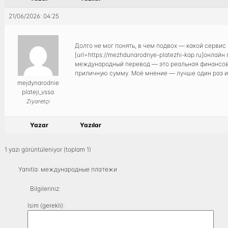
21/06/2026: 04:25
Долго не мог понять, в чем подвох — какой сервис
[url=https://mezhdunarodnye-platezhi-kap.ru]онла
международный перевод — это реальная финансовая
приличную сумму. Моё мнение — лучше один раз и
mejdynarodnie
plateji_vssa
Ziyaretçi
Yazar
Yazılar
1 yazı görüntüleniyor (toplam 1)
Yanıtla: международные платежи
Bilgileriniz:
İsim (gerekli):