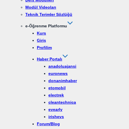
Ders Modülleri
Modül Videoları
Teknik Terimler Sözlüğü
e-Öğrenme Platformu
Kurs
Giriş
Profilim
Haber Portalı
anadoluajansi
euronews
donanimhaber
etomobil
electrek
cleantechnica
evearly
irishevs
Forum/Blog