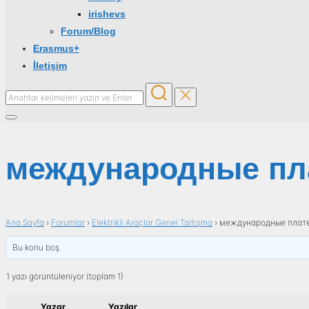
irishevs
Forum/Blog
Erasmus+
İletişim
Aranacak
içerik:
Yan
menü
ve
международные пл
dolaşımı
aç/kapat
Ana Sayfa
›
Forumlar
›
Elektrikli Araçlar Genel Tartışma
›
международные плат
Bu konu boş.
1 yazı görüntüleniyor (toplam 1)
Yazar
Yazılar