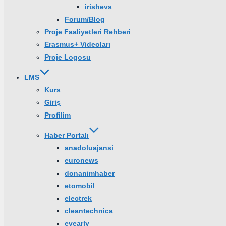
irishevs
Forum/Blog
Proje Faaliyetleri Rehberi
Erasmus+ Videoları
Proje Logosu
LMS
Kurs
Giriş
Profilim
Haber Portalı
anadoluajansi
euronews
donanimhaber
etomobil
electrek
cleantechnica
evearly