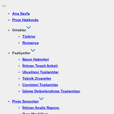
Dolaşımı
Ana Sayfa
aç/kapat
Proje Hakkında
Ortaklar
Türkiye
Romanya
Faaliyetler
Basın Haberleri
İhtiyaç Tespit Anketi
Ulusötesi Toplantılar
Teknik Ziyaretler
Çevrimiçi Toplantılar
İzleme Değerlendirme Toplantıları
Proje Sonuçları
İhtiyaç Analiz Raporu