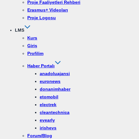
Proje Faaliyetleri Rehberi
Erasmus+ Videoları
Proje Logosu
LMS
Kurs
Giriş
Profilim
Haber Portalı
anadoluajansi
euronews
donanimhaber
etomobil
electrek
cleantechnica
evearly
irishevs
Forum/Blog