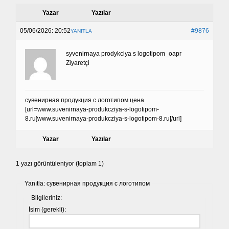
Yazar
Yazılar
05/06/2026: 20:52
#9876
YANITLA
syvenirnaya prodykciya s logotipom_oapr
Ziyaretçi
сувенирная продукция с логотипом цена
[url=www.suvenirnaya-produkcziya-s-logotipom-
8.ru]www.suvenirnaya-produkcziya-s-logotipom-8.ru[/url]
Yazar
Yazılar
1 yazı görüntüleniyor (toplam 1)
Yanıtla: сувенирная продукция с логотипом
Bilgileriniz:
İsim (gerekli):