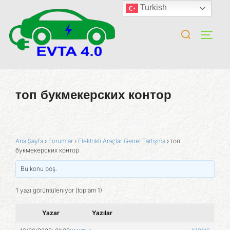
Turkish
топ букмекерских контор
Ana Sayfa
›
Forumlar
›
Elektrikli Araçlar Genel Tartışma
›
топ
букмекерских контор
Bu konu boş.
1 yazı görüntüleniyor (toplam 1)
Yazar
Yazılar