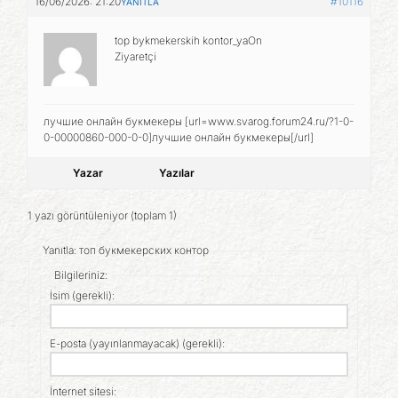
16/06/2026: 21:20
#10116
YANITLA
top bykmekerskih kontor_yaOn
Ziyaretçi
лучшие онлайн букмекеры [url=www.svarog.forum24.ru/?1-0-
0-00000860-000-0-0]лучшие онлайн букмекеры[/url]
Yazar
Yazılar
1 yazı görüntüleniyor (toplam 1)
Yanıtla: топ букмекерских контор
Bilgileriniz:
İsim (gerekli):
E-posta (yayınlanmayacak) (gerekli):
İnternet sitesi: