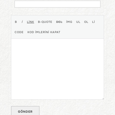
GÖNDER