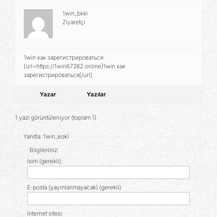
1win_bkkl
Ziyaretçi
1win как зарегистрироваться
[url=https://1win67262.online]1win как
зарегистрироваться[/url]
Yazar
Yazılar
1 yazı görüntüleniyor (toplam 1)
Yanıtla: 1win_eokl
Bilgileriniz:
İsim (gerekli):
E-posta (yayınlanmayacak) (gerekli):
İnternet sitesi: