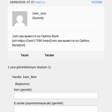
28/06/2026: 07:37
#10588
YANITLA
1win_simi
Ziyaretçi
1win как вывести на Optima Bank
[url=https://1win17590.help/]1win как вывести на Optima
Bank[/url]
Yazar
Yazılar
1 yazı görüntüleniyor (toplam 1)
Yanıtla: 1win_fkmi
Bilgileriniz:
İsim (gerekli):
E-posta (yayınlanmayacak) (gerekli):