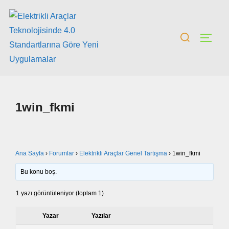
1win_fkmi
Ana Sayfa
›
Forumlar
›
Elektrikli Araçlar Genel Tartışma
›
1win_fkmi
Bu konu boş.
1 yazı görüntüleniyor (toplam 1)
Yazar
Yazılar