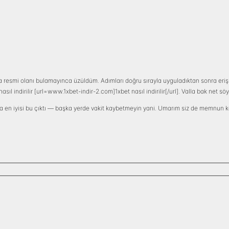
a resmi olanı bulamayınca üzüldüm. Adımları doğru sırayla uyguladıktan sonra eri
asıl indirilir [url=www.1xbet-indir-2.com]1xbet nasıl indirilir[/url]. Valla bak net 
 en iyisi bu çıktı — başka yerde vakit kaybetmeyin yani. Umarım siz de memnun k