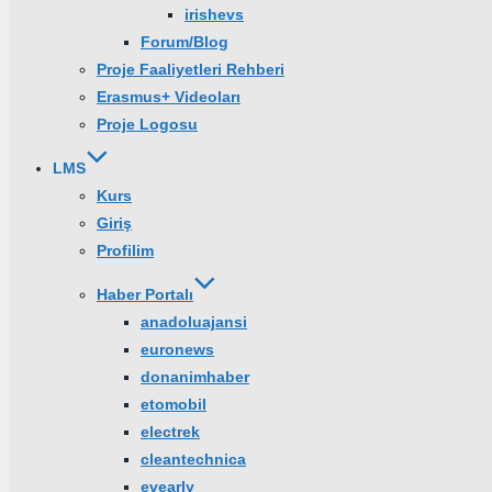
irishevs
Forum/Blog
Proje Faaliyetleri Rehberi
Erasmus+ Videoları
Proje Logosu
LMS
Kurs
Giriş
Profilim
Haber Portalı
anadoluajansi
euronews
donanimhaber
etomobil
electrek
cleantechnica
evearly