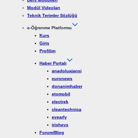
Ders Modülleri
Modül Videoları
Teknik Terimler Sözlüğü
e-Öğrenme Platformu
Kurs
Giriş
Profilim
Haber Portalı
anadoluajansi
euronews
donanimhaber
etomobil
electrek
cleantechnica
evearly
irishevs
Forum/Blog