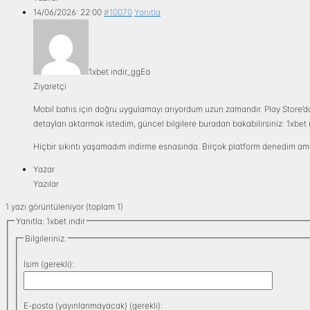
14/06/2026: 22:00
#10070
Yanıtla
1xbet indir_ggEa
Ziyaretçi
Mobil bahis için doğru uygulamayı arıyordum uzun zamandır. Play Store’d
detayları aktarmak istedim, güncel bilgilere buradan bakabilirsiniz: 1xbet n
Hiçbir sıkıntı yaşamadım indirme esnasında. Birçok platform denedim ama
Yazar
Yazılar
1 yazı görüntüleniyor (toplam 1)
Yanıtla: 1xbet indir
Bilgileriniz:
İsim (gerekli):
E-posta (yayınlanmayacak) (gerekli):