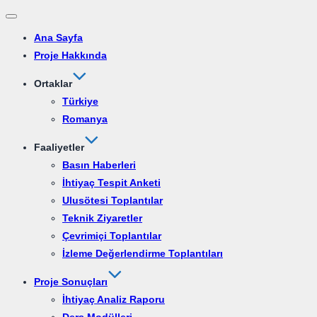
Ana Sayfa
Proje Hakkında
Ortaklar
Türkiye
Romanya
Faaliyetler
Basın Haberleri
İhtiyaç Tespit Anketi
Ulusötesi Toplantılar
Teknik Ziyaretler
Çevrimiçi Toplantılar
İzleme Değerlendirme Toplantıları
Proje Sonuçları
İhtiyaç Analiz Raporu