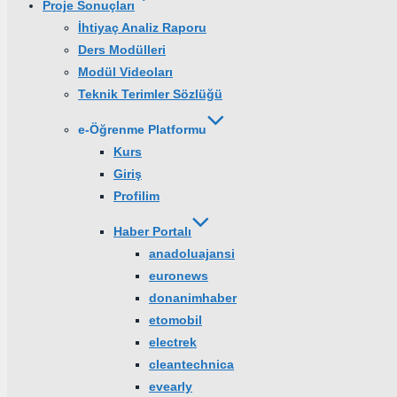
Proje Sonuçları
İhtiyaç Analiz Raporu
Ders Modülleri
Modül Videoları
Teknik Terimler Sözlüğü
e-Öğrenme Platformu
Kurs
Giriş
Profilim
Haber Portalı
anadoluajansi
euronews
donanimhaber
etomobil
electrek
cleantechnica
evearly