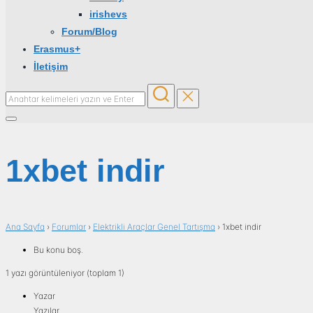
irishevs
Forum/Blog
Erasmus+
İletişim
1xbet indir
Ana Sayfa
›
Forumlar
›
Elektrikli Araçlar Genel Tartışma
›
1xbet indir
Bu konu boş.
1 yazı görüntüleniyor (toplam 1)
Yazar
Yazılar