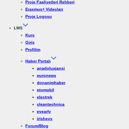
Proje Faaliyetleri Rehberi
Erasmus+ Videoları
Proje Logosu
LMS
Kurs
Giriş
Profilim
Haber Portalı
anadoluajansi
euronews
donanimhaber
etomobil
electrek
cleantechnica
evearly
irishevs
Forum/Blog