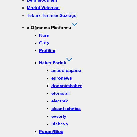
Ders Modülleri
Modül Videoları
Teknik Terimler Sözlüğü
e-Öğrenme Platformu
Kurs
Giriş
Profilim
Haber Portalı
anadoluajansi
euronews
donanimhaber
etomobil
electrek
cleantechnica
evearly
irishevs
Forum/Blog