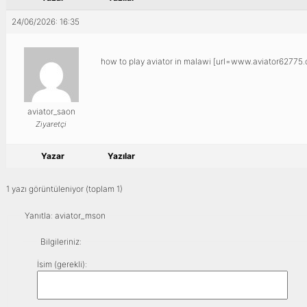
24/06/2026: 16:35
how to play aviator in malawi [url=www.aviator62775.on
aviator_saon
Ziyaretçi
Yazar
Yazılar
1 yazı görüntüleniyor (toplam 1)
Yanıtla: aviator_mson
Bilgileriniz:
İsim (gerekli):