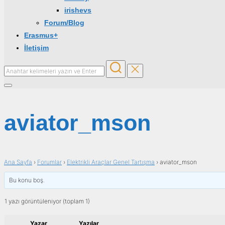
irishevs
Forum/Blog
Erasmus+
İletişim
aviator_mson
Ana Sayfa
›
Forumlar
›
Elektrikli Araçlar Genel Tartışma
›
aviator_mson
Bu konu boş.
1 yazı görüntüleniyor (toplam 1)
Yazar
Yazılar