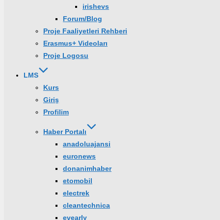
irishevs
Forum/Blog
Proje Faaliyetleri Rehberi
Erasmus+ Videoları
Proje Logosu
LMS
Kurs
Giriş
Profilim
Haber Portalı
anadoluajansi
euronews
donanimhaber
etomobil
electrek
cleantechnica
evearly