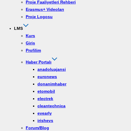
Proje Faaliyetleri Rehberi
Erasmus+ Videoları
Proje Logosu
LMS
Kurs
Giriş
Profilim
Haber Portalı
anadoluajansi
euronews
donanimhaber
etomobil
electrek
cleantechnica
evearly
irishevs
Forum/Blog