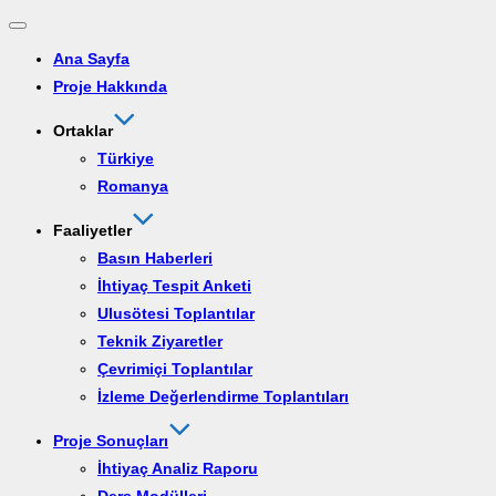
Ana Sayfa
Proje Hakkında
Ortaklar
Türkiye
Romanya
Faaliyetler
Basın Haberleri
İhtiyaç Tespit Anketi
Ulusötesi Toplantılar
Teknik Ziyaretler
Çevrimiçi Toplantılar
İzleme Değerlendirme Toplantıları
Proje Sonuçları
İhtiyaç Analiz Raporu