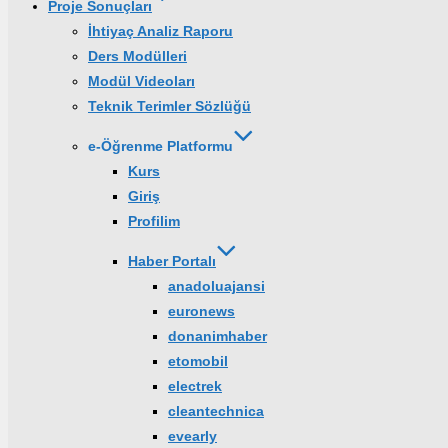
Proje Sonuçları
İhtiyaç Analiz Raporu
Ders Modülleri
Modül Videoları
Teknik Terimler Sözlüğü
e-Öğrenme Platformu
Kurs
Giriş
Profilim
Haber Portalı
anadoluajansi
euronews
donanimhaber
etomobil
electrek
cleantechnica
evearly