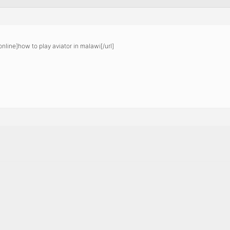
line]how to play aviator in malawi[/url]