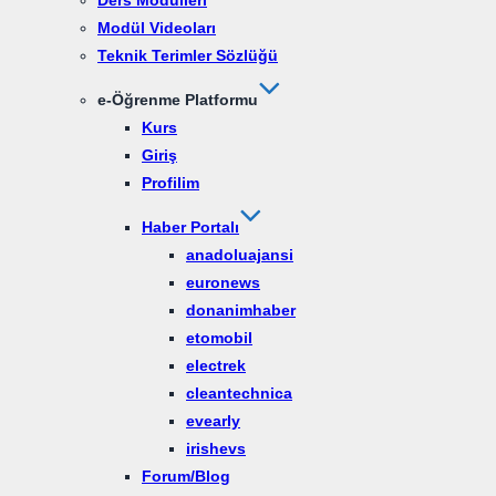
Ders Modülleri
Modül Videoları
Teknik Terimler Sözlüğü
e-Öğrenme Platformu
Kurs
Giriş
Profilim
Haber Portalı
anadoluajansi
euronews
donanimhaber
etomobil
electrek
cleantechnica
evearly
irishevs
Forum/Blog