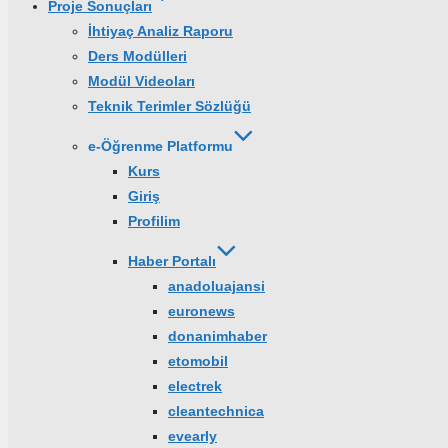
Proje Sonuçları
İhtiyaç Analiz Raporu
Ders Modülleri
Modül Videoları
Teknik Terimler Sözlüğü
e-Öğrenme Platformu
Kurs
Giriş
Profilim
Haber Portalı
anadoluajansi
euronews
donanimhaber
etomobil
electrek
cleantechnica
evearly