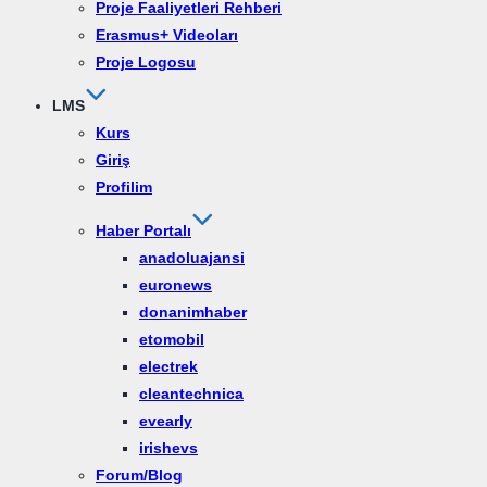
Proje Faaliyetleri Rehberi
Erasmus+ Videoları
Proje Logosu
LMS
Kurs
Giriş
Profilim
Haber Portalı
anadoluajansi
euronews
donanimhaber
etomobil
electrek
cleantechnica
evearly
irishevs
Forum/Blog