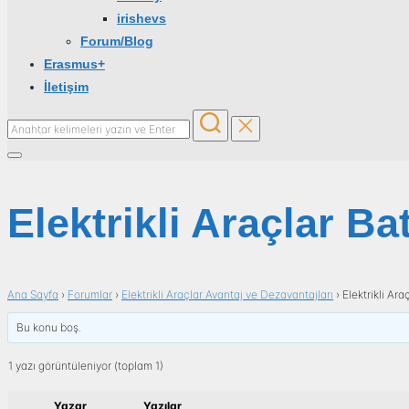
irishevs
Forum/Blog
Erasmus+
İletişim
Aranacak
içerik:
Yan
menü
ve
Elektrikli Araçlar B
dolaşımı
aç/kapat
Ana Sayfa
›
Forumlar
›
Elektrikli Araçlar Avantaj ve Dezavantajları
›
Elektrikli Ar
Bu konu boş.
1 yazı görüntüleniyor (toplam 1)
Yazar
Yazılar