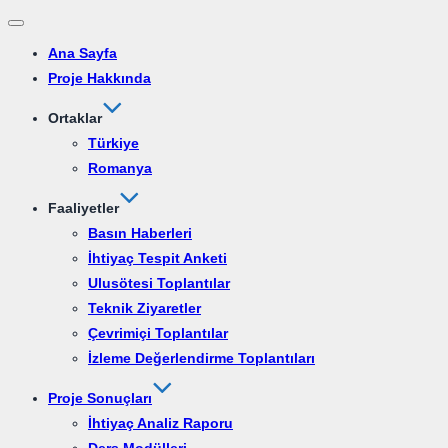
Dolaşımı
Ana Sayfa
aç/kapat
Proje Hakkında
Ortaklar
Türkiye
Romanya
Faaliyetler
Basın Haberleri
İhtiyaç Tespit Anketi
Ulusötesi Toplantılar
Teknik Ziyaretler
Çevrimiçi Toplantılar
İzleme Değerlendirme Toplantıları
Proje Sonuçları
İhtiyaç Analiz Raporu