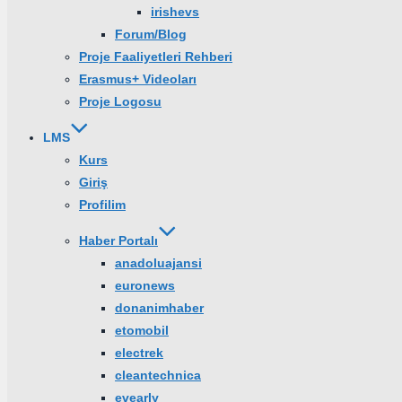
irishevs
Forum/Blog
Proje Faaliyetleri Rehberi
Erasmus+ Videoları
Proje Logosu
LMS
Kurs
Giriş
Profilim
Haber Portalı
anadoluajansi
euronews
donanimhaber
etomobil
electrek
cleantechnica
evearly