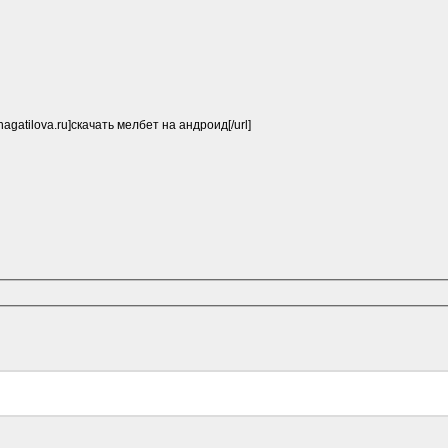
nagatilova.ru]скачать мелбет на андроид[/url]