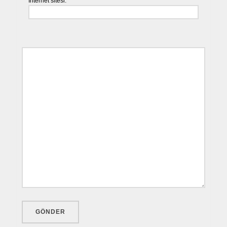
İnternet sitesi:
GÖNDER