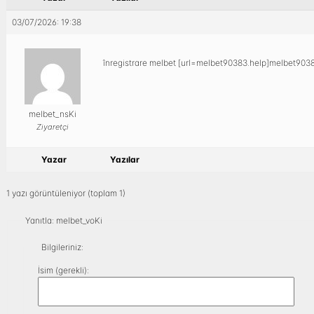
03/07/2026: 19:38
înregistrare melbet [url=melbet90383.help]melbet90383
melbet_nsKi
Ziyaretçi
Yazar
Yazılar
1 yazı görüntüleniyor (toplam 1)
Yanıtla: melbet_voKi
Bilgileriniz:
İsim (gerekli):