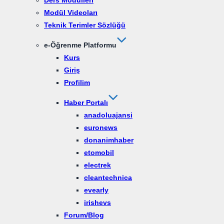
Ders Modülleri
Modül Videoları
Teknik Terimler Sözlüğü
e-Öğrenme Platformu
Kurs
Giriş
Profilim
Haber Portalı
anadoluajansi
euronews
donanimhaber
etomobil
electrek
cleantechnica
evearly
irishevs
Forum/Blog