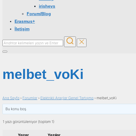
irishevs
Forum/Blog
Erasmus+
İletişim
melbet_voKi
Ana Sayfa
›
Forumlar
›
Elektrikli Araçlar Genel Tartışma
›
melbet_voKi
Bu konu boş.
1 yazı görüntüleniyor (toplam 1)
Yazar
Yazılar