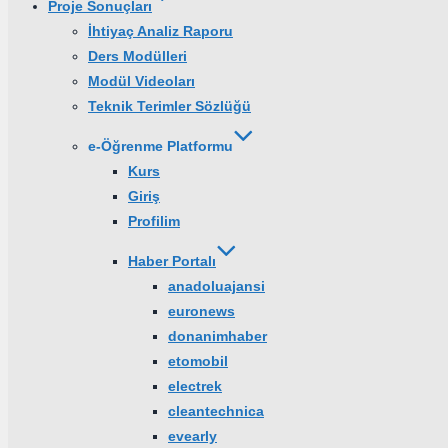
Proje Sonuçları
İhtiyaç Analiz Raporu
Ders Modülleri
Modül Videoları
Teknik Terimler Sözlüğü
e-Öğrenme Platformu
Kurs
Giriş
Profilim
Haber Portalı
anadoluajansi
euronews
donanimhaber
etomobil
electrek
cleantechnica
evearly