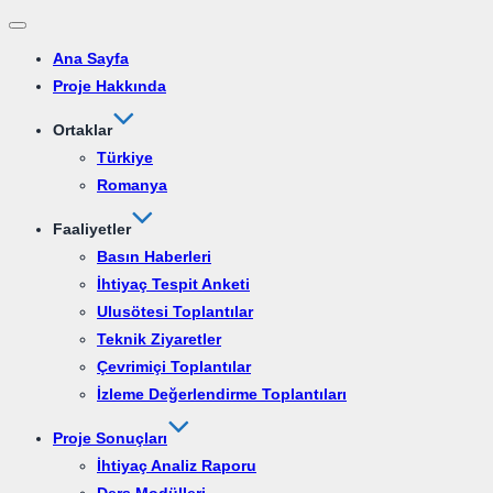
Ana Sayfa
Proje Hakkında
Ortaklar
Türkiye
Romanya
Faaliyetler
Basın Haberleri
İhtiyaç Tespit Anketi
Ulusötesi Toplantılar
Teknik Ziyaretler
Çevrimiçi Toplantılar
İzleme Değerlendirme Toplantıları
Proje Sonuçları
İhtiyaç Analiz Raporu