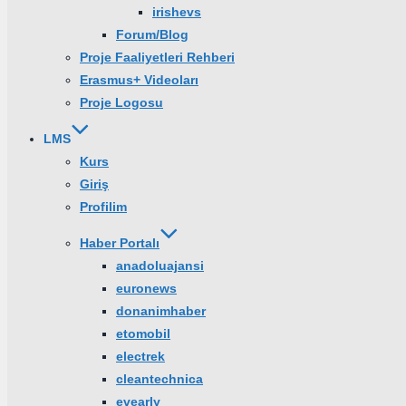
irishevs
Forum/Blog
Proje Faaliyetleri Rehberi
Erasmus+ Videoları
Proje Logosu
LMS
Kurs
Giriş
Profilim
Haber Portalı
anadoluajansi
euronews
donanimhaber
etomobil
electrek
cleantechnica
evearly