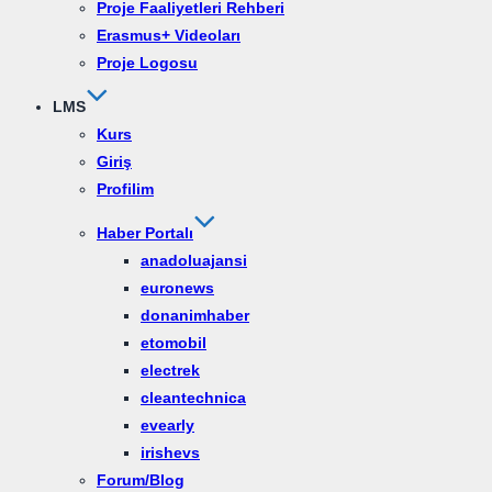
Proje Faaliyetleri Rehberi
Erasmus+ Videoları
Proje Logosu
LMS
Kurs
Giriş
Profilim
Haber Portalı
anadoluajansi
euronews
donanimhaber
etomobil
electrek
cleantechnica
evearly
irishevs
Forum/Blog