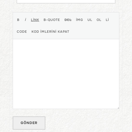
GÖNDER