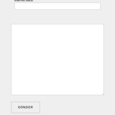
İnternet sitesi:
GÖNDER