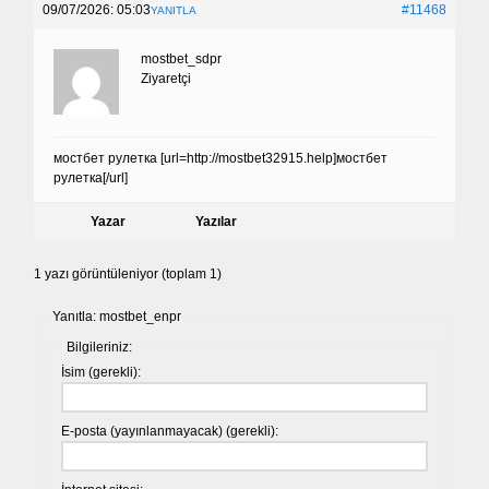
09/07/2026: 05:03
#11468
YANITLA
mostbet_sdpr
Ziyaretçi
мостбет рулетка [url=http://mostbet32915.help]мостбет
рулетка[/url]
Yazar
Yazılar
1 yazı görüntüleniyor (toplam 1)
Yanıtla: mostbet_enpr
Bilgileriniz:
İsim (gerekli):
E-posta (yayınlanmayacak) (gerekli):