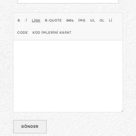
GÖNDER