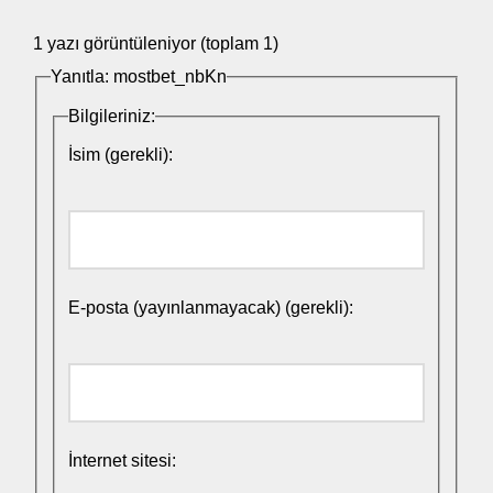
1 yazı görüntüleniyor (toplam 1)
Yanıtla: mostbet_nbKn
Bilgileriniz:
İsim (gerekli):
E-posta (yayınlanmayacak) (gerekli):
İnternet sitesi: