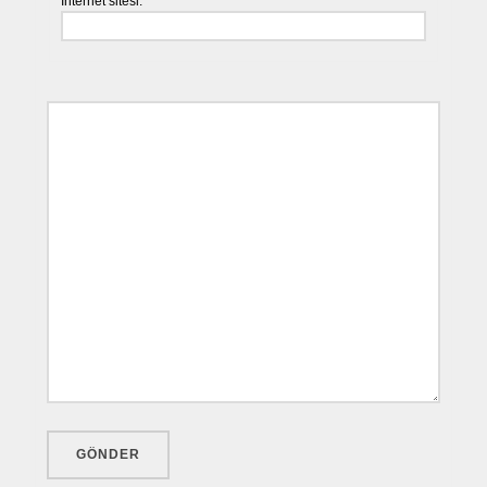
İnternet sitesi:
GÖNDER