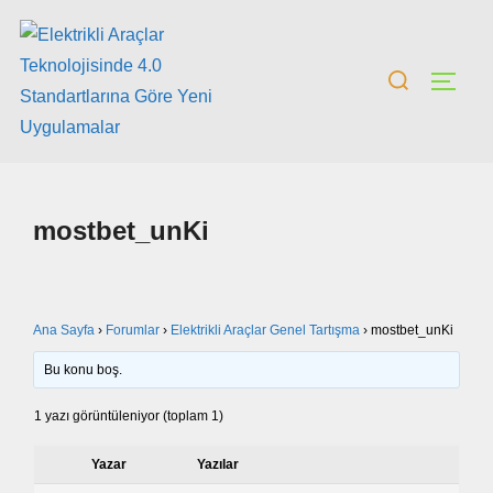
mostbet_unKi
Ana Sayfa
›
Forumlar
›
Elektrikli Araçlar Genel Tartışma
›
mostbet_unKi
Bu konu boş.
1 yazı görüntüleniyor (toplam 1)
Yazar
Yazılar