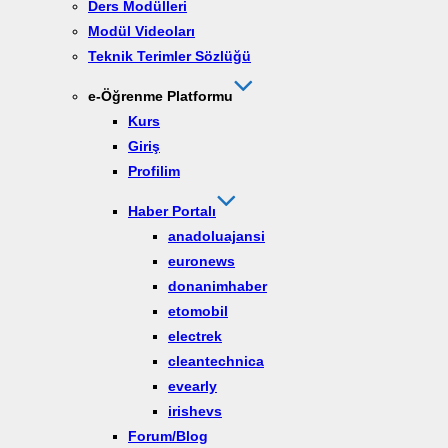
Ders Modülleri
Modül Videoları
Teknik Terimler Sözlüğü
e-Öğrenme Platformu
Kurs
Giriş
Profilim
Haber Portalı
anadoluajansi
euronews
donanimhaber
etomobil
electrek
cleantechnica
evearly
irishevs
Forum/Blog