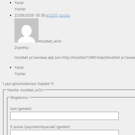
Yazar
Yazılar
22/06/2026: 05:38
#10316
Yanıtla
mostbet_iaOn
Ziyaretçi
mostbet установка apk [url=http://mostbet72681.help/]mostbet установк
Yazar
Yazılar
1 yazı görüntüleniyor (toplam 1)
Yanıtla: mostbet_vvOn
Bilgileriniz:
İsim (gerekli):
E-posta (yayınlanmayacak) (gerekli):