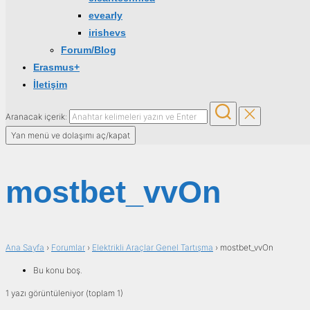
evearly
irishevs
Forum/Blog
Erasmus+
İletişim
Aranacak içerik:
Yan menü ve dolaşımı aç/kapat
mostbet_vvOn
Ana Sayfa
›
Forumlar
›
Elektrikli Araçlar Genel Tartışma
›
mostbet_vvOn
Bu konu boş.
1 yazı görüntüleniyor (toplam 1)