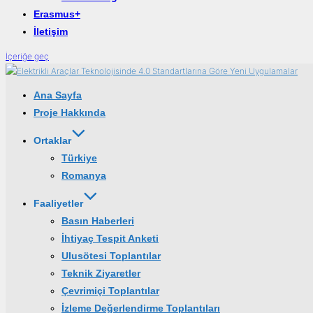
Erasmus+
İletişim
İçeriğe geç
Ana Sayfa
Proje Hakkında
Ortaklar
Türkiye
Romanya
Faaliyetler
Basın Haberleri
İhtiyaç Tespit Anketi
Ulusötesi Toplantılar
Teknik Ziyaretler
Çevrimiçi Toplantılar
İzleme Değerlendirme Toplantıları