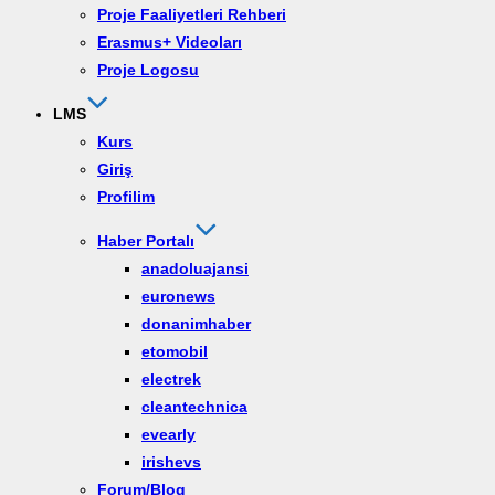
Proje Faaliyetleri Rehberi
Erasmus+ Videoları
Proje Logosu
LMS
Kurs
Giriş
Profilim
Haber Portalı
anadoluajansi
euronews
donanimhaber
etomobil
electrek
cleantechnica
evearly
irishevs
Forum/Blog