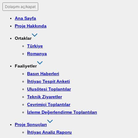
Dolaşımı aç/kapat
Ana Sayfa
Proje Hakkında
Ortaklar
Türkiye
Romanya
Faaliyetler
Basın Haberleri
İhtiyaç Tespit Anketi
Ulusötesi Toplantılar
Teknik Ziyaretler
Çevrimiçi Toplantılar
İzleme Değerlendirme Toplantıları
Proje Sonuçları
İhtiyaç Analiz Raporu