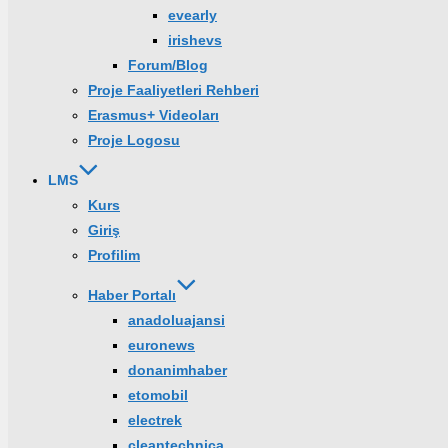
evearly
irishevs
Forum/Blog
Proje Faaliyetleri Rehberi
Erasmus+ Videoları
Proje Logosu
LMS
Kurs
Giriş
Profilim
Haber Portalı
anadoluajansi
euronews
donanimhaber
etomobil
electrek
cleantechnica