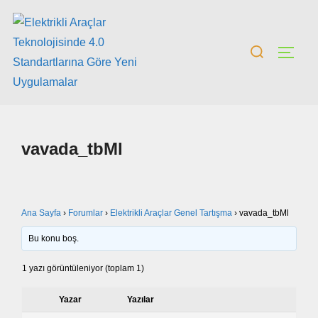
vavada_tbMl
Ana Sayfa
›
Forumlar
›
Elektrikli Araçlar Genel Tartışma
›
vavada_tbMl
Bu konu boş.
1 yazı görüntüleniyor (toplam 1)
Yazar
Yazılar