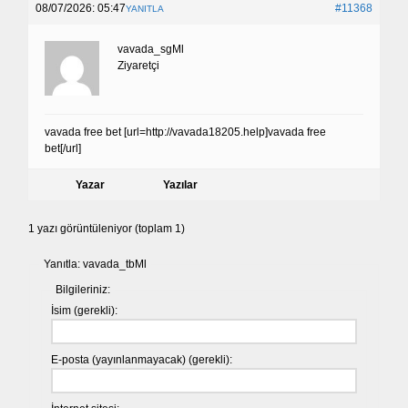
08/07/2026: 05:47
#11368
YANITLA
vavada_sgMl
Ziyaretçi
vavada free bet [url=http://vavada18205.help]vavada free
bet[/url]
Yazar
Yazılar
1 yazı görüntüleniyor (toplam 1)
Yanıtla: vavada_tbMl
Bilgileriniz:
İsim (gerekli):
E-posta (yayınlanmayacak) (gerekli):